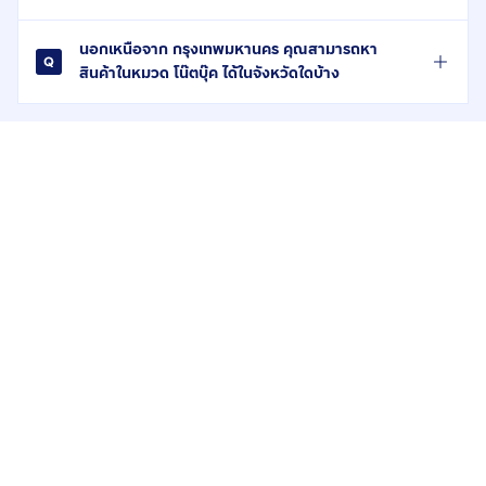
นอกเหนือจาก กรุงเทพมหานคร คุณสามารถหา
สินค้าในหมวด โน๊ตบุ๊ค ได้ในจังหวัดใดบ้าง