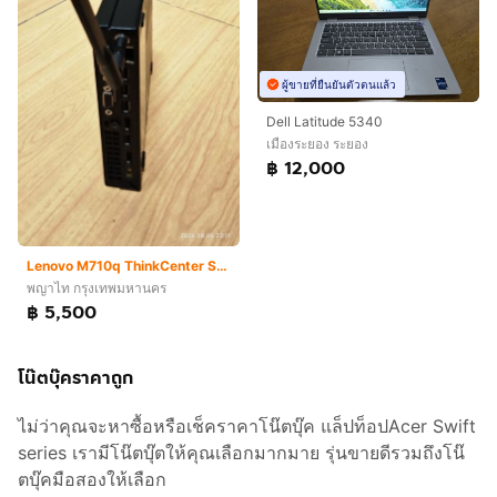
ผู้ขายที่ยืนยันตัวตนแล้ว
Dell Latitude 5340
เมืองระยอง ระยอง
฿ 12,000
Lenovo M710q ThinkCenter SSF (แค่ Harddisk ก็ คุ้มแล้ว)
พญาไท กรุงเทพมหานคร
฿ 5,500
โน๊ตบุ๊คราคาถูก
ไม่ว่าคุณจะหาซื้อหรือเช็คราคาโน๊ตบุ๊ค แล็ปท็อปAcer Swift
series เรามีโน๊ตบุ๊ตให้คุณเลือกมากมาย รุ่นขายดีรวมถึงโน๊
ตบุ๊คมือสองให้เลือก