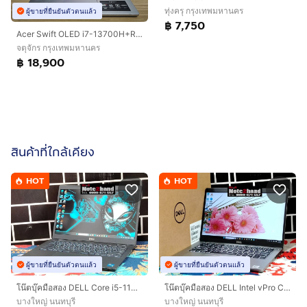
ทุ่งครุ กรุงเทพมหานคร
ผู้ขายที่ยืนยันตัวตนแล้ว
฿ 7,750
Acer Swift OLED i7-13700H+Ram16DDR5+ IRIS XE GRAPHICS+14 Oled 2.8K เครื่องสวย พร้อมใช้งาน
จตุจักร กรุงเทพมหานคร
฿ 18,900
สินค้าที่ใกล้เคียง
HOT
HOT
ผู้ขายที่ยืนยันตัวตนแล้ว
ผู้ขายที่ยืนยันตัวตนแล้ว
โน๊ตบุ๊คมือสอง DELL Core i5-1135G7 จอ14”FHD แรม8+NVMe512+การ์ดจอ Xe G4+วินโดว์แท้
โน๊ตบุ๊คมือสอง DELL Intel vPro Core i7-10610U จอทัชสกรีน 14.0”IPS แรม16+SSD256+การ์ดจอ 620+วินโดว์แท้
บางใหญ่ นนทบุรี
บางใหญ่ นนทบุรี