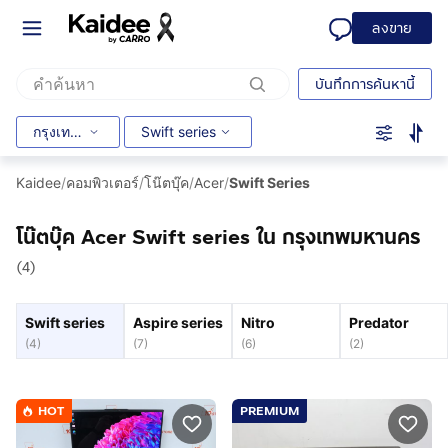
ลงขาย
บันทึกการค้นหานี้
กรุงเทพมหานคร
Swift series
Kaidee
/
คอมพิวเตอร์
/
โน๊ตบุ๊ค
/
Acer
/
Swift Series
โน๊ตบุ๊ค Acer Swift series ใน กรุงเทพมหานคร
(4)
Swift series
Aspire series
Nitro
Predator
(
4
)
(
7
)
(
6
)
(
2
)
HOT
PREMIUM