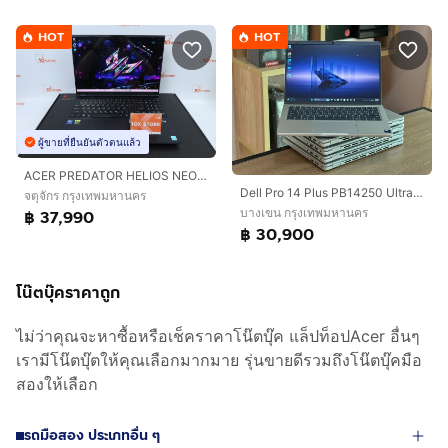
HOT
HOT
ผู้ขายที่ยืนยันตัวตนแล้ว
ACER PREDATOR HELIOS NEO 16S AI Core Ultra 5 235HX.RTX5050 RAM16.512GB
Dell Pro 14 Plus PB14250 Ultra 7-255U SSD512GB RAM16GB DDR5 Win 11Pro คีย์ไฟ สินค้ามือสอง สำหรับงานคำนวน งานประสิทธิภาพสูง งานสำนักงาน ประกั
จตุจักร กรุงเทพมหานคร
บางเขน กรุงเทพมหานคร
฿ 37,990
฿ 30,900
โน๊ตบุ๊คราคาถูก
ไม่ว่าคุณจะหาซื้อหรือเช็คราคาโน๊ตบุ๊ค แล็ปท็อปAcer อื่นๆ
เรามีโน๊ตบุ๊ตให้คุณเลือกมากมาย รุ่นขายดีรวมถึงโน๊ตบุ๊คมือ
สองให้เลือก
รถมือสอง ประเภทอื่น ๆ