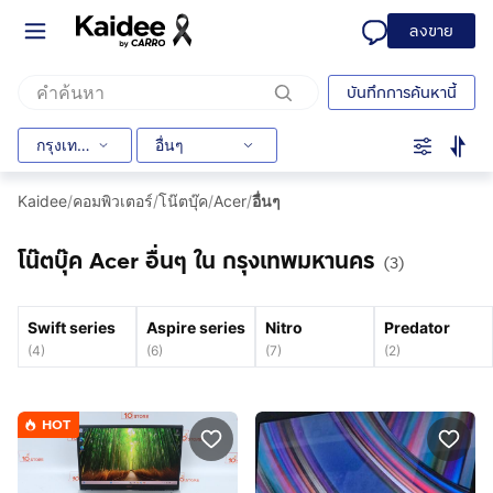
ลงขาย
บันทึกการค้นหานี้
กรุงเทพมหานคร
อื่นๆ
Kaidee
/
คอมพิวเตอร์
/
โน๊ตบุ๊ค
/
Acer
/
อื่นๆ
โน๊ตบุ๊ค Acer อื่นๆ ใน กรุงเทพมหานคร
(3)
Swift series
Aspire series
Nitro
Predator
(
4
)
(
6
)
(
7
)
(
2
)
HOT