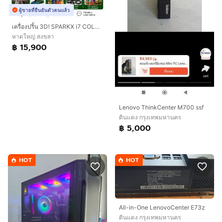
ผู้ขายที่ยืนยันตัวตนแล้ว
เครื่องปริ้น 3D! SPARKX i7 COLOR COMBO พิมพ์ได้สูงสุด 4 สี จบในเครื่องเดียว
หาดใหญ่ สงขลา
฿ 15,900
Lenovo ThinkCenter M700 ssf
ดินแดง กรุงเทพมหานคร
฿ 5,000
HOT
HOT
All-in-One LenovoCenter E73z
ดินแดง กรุงเทพมหานคร