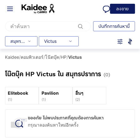
ลงขาย
บันทึกการค้นหานี้
สมุทรปราการ
Victus
Kaidee
/
คอมพิวเตอร์
/
โน๊ตบุ๊ค
/
HP
/
Victus
โน๊ตบุ๊ค HP Victus ใน สมุทรปราการ
(0)
Elitebook
Pavilion
อื่นๆ
(
1
)
(
1
)
(
2
)
ขออภัย ไม่พบประกาศที่คุณต้องการค้นหา
กรุณาลองค้นหาใหม่อีกครั้ง