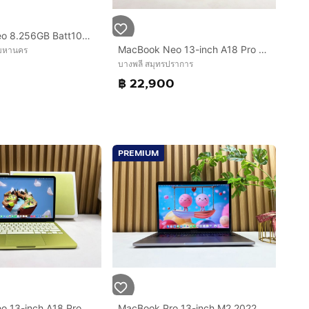
MacBook Neo 8.256GB Batt100 Care 05.27
MacBook Neo 13-inch A18 Pro Ram8GB SSD512 Citrus
พมหานคร
บางพลี สมุทรปราการ
฿ 22,900
PREMIUM
MacBook Neo 13-inch A18 Pro 2026 Ram8GB SSD256GB Citrus
MacBook Pro 13-inch M2 2022 Ram8GB SSD512GB Space Gray