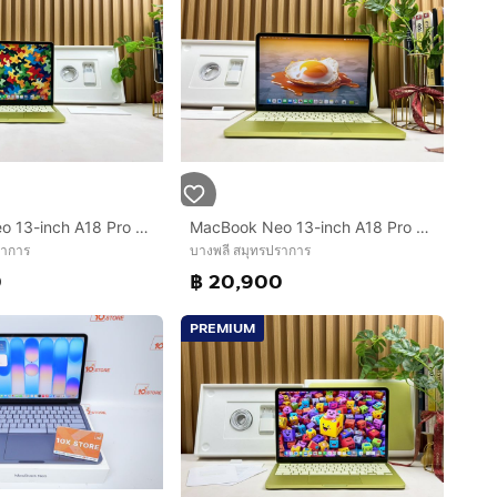
MacBook Neo 13-inch A18 Pro 2026 Ram8GB SSD256GB Citrus Apple Care 21 March 2027
MacBook Neo 13-inch A18 Pro 2026 Ram8GB SSD256GB Citrus Apple Care 21 March 2027
ราการ
บางพลี สมุทรปราการ
0
฿ 20,900
PREMIUM