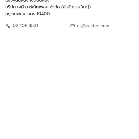
แขวงดินแดง เขตดินแดง
บริษัท เคดี มาร์เก็ตเพลส จำกัด (สำนักงานใหญ่)
กรุงเทพมหานคร 10400
02 108 8531
cs@kaidee.com
ติดตามเรา
เพื่อประสบการณ์ใช้งานที่ดีขึ้น
© 2568 บริษัท เคดี มาร์เก็ตเพลส จำกัด