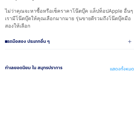
ไม่ว่าคุณจะหาซื้อหรือเช็คราคาโน๊ตบุ๊ค แล็ปท็อปApple อื่นๆ
เรามีโน๊ตบุ๊ตให้คุณเลือกมากมาย รุ่นขายดีรวมถึงโน๊ตบุ๊คมือ
สองให้เลือก
รถมือสอง ประเภทอื่น ๆ
ทำเลยอดนิยม ใน สมุทรปราการ
แสดงทั้งหมด