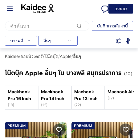
ลงขาย
บันทึกการค้นหานี้
บางพลี
อื่นๆ
Kaidee
/
คอมพิวเตอร์
/
โน๊ตบุ๊ค
/
Apple
/
อื่นๆ
โน๊ตบุ๊ค Apple อื่นๆ ใน บางพลี สมุทรปราการ
(10)
Mackbook
Mackbook
Macbook
Macbook Air
Pro 16 Inch
Pro 14 Inch
Pro 13 Inch
(
17
)
(
19
)
(
12
)
(
22
)
PREMIUM
PREMIUM