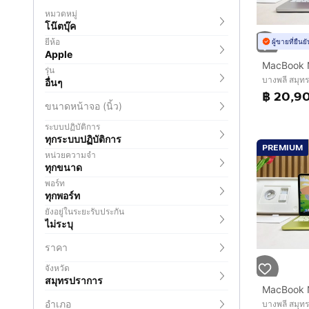
หมวดหมู่
โน๊ตบุ๊ค
ยี่ห้อ
ผู้ขายที่ยืน
Apple
รุ่น
บางพลี สมุท
อื่นๆ
฿ 20,9
ขนาดหน้าจอ (นิ้ว)
ระบบปฏิบัติการ
ทุกระบบปฏิบัติการ
PREMIUM
หน่วยความจำ
ทุกขนาด
พอร์ท
ทุกพอร์ท
ยังอยู่ในระยะรับประกัน
ไม่ระบุ
ราคา
จังหวัด
สมุทรปราการ
อำเภอ
บางพลี สมุท