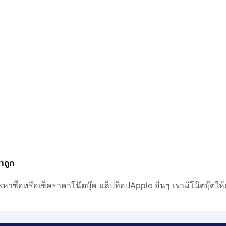
คาถูก
ะหาซื้อหรือเช็คราคาโน๊ตบุ๊ค แล็ปท็อปApple อื่นๆ เรามีโน๊ตบุ๊ตใ