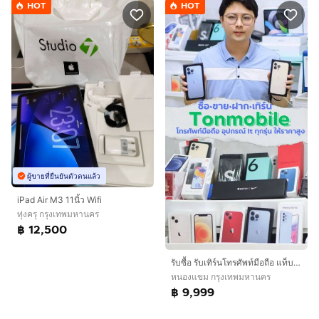
HOT
HOT
ผู้ขายที่ยืนยันตัวตนแล้ว
iPad Air M3 11นิ้ว Wifi
ทุ่งครุ กรุงเทพมหานคร
฿ 12,500
รับซื้อ รับเทิร์นโทรศัพท์มือถือ แท็บเล็ต ไอแพด ทุกรุ่น พร้อมให้ราคาสูง
หนองแขม กรุงเทพมหานคร
฿ 9,999