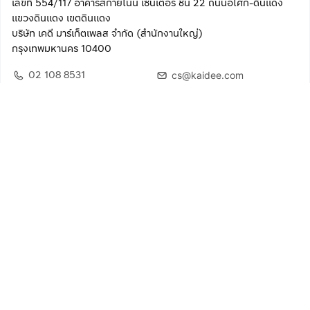
เลขที่ 554/117 อาคารสกายไนน์ เซ็นเตอร์ ชั้น 22 ถนนอโศก-ดินแดง
แขวงดินแดง เขตดินแดง
บริษัท เคดี มาร์เก็ตเพลส จำกัด (สำนักงานใหญ่)
กรุงเทพมหานคร 10400
02 108 8531
cs@kaidee.com
ติดตามเรา
เพื่อประสบการณ์ใช้งานที่ดีขึ้น
© 2568 บริษัท เคดี มาร์เก็ตเพลส จำกัด