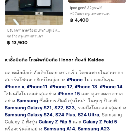
ipad gen8 32gb wifi
ทวีวัฒนา กรุงเทพมหานคร
฿ 4,400
ปรับลดราคาเครื่องมีประกันศูนย์ สภาพสวยมากSamsung S25FE Ram8 Rom 128GB สีขาว
จตุจักร กรุงเทพมหานคร
฿ 13,900
หาซื้อมือถือ โทรศัพท์มือถือ Honor ต้องที่ Kaidee
ตลาดมือถือกำลังเติบโตอย่างรวดเร็ว โดยเฉพาะในส่วนของ
สมาร์ทโฟนจากยักษ์ใหญ่อย่าง
iPhone
ไม่ว่าจะเป็นรุ่น
iPhone x
,
iPhone11
,
iPhone 12
,
iPhone 13
,
iPhone 14
ไปจนถึงโมเดลล่าสุดอย่าง
iPhone 15
และ คู่เเข่งตลาดกาล
อย่าง
Samsung
ซึ่งมีการเปิดตัวรุ่นใหม่ๆ ในทุกๆ ปี อาทิ
Samsung Galaxy S21
,
S22
,
S23
, รวมถึงโมเดลล่าสุดอย่าง
Samsung Galaxy S24
,
S24 Plus
,
S24 Ultra
, Samsung
Galaxy Z ทั้งรุ่น
Galaxy Z Filp 5
และ
Galaxy Z Fold 5
หรือจะรุ่นเล็กอย่าง
Samsung A14
,
Samsung A23