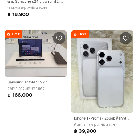
ขาย Samsung s24 ultra ram12 rom256g พึ่งหมดประกัน ไม่มีตำหนิ ไม่มีรอย ใช้งานปกติิไม่ล็อคซิม ราคา 18900 บาท
บางเขน กรุงเทพมหานคร
฿ 18,900
HOT
HOT
Samsung Trifold 512 gb
วัฒนา กรุงเทพมหานคร
฿ 166,000
Iphone 17Promax 256gb สีขาวเครื่องสวย ยกกล่อง เดิมๆสุขภาพแบต 94%ประกันเหลือ 30/11/2569อุปกรณ์ สายชาร์จแท้ กล่องเดิมเลขตรงกล่องนัดรับได้ รามอินทรา83 กม8 กม9
คันนายาว กรุงเทพมหานคร
฿ 39,900