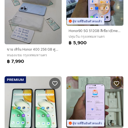
ผู้ขายที่ยืนยันตัวตนแล้ว
Honor90 5G 512GB สีเขียว(Emerald Green) เครื่องศูนย์ สภาพสวยมากๆ จอ6.7นิ้ว แรม12รอม512 Snap7 Gen1 กล้อง200ล้าน(3ตัว)🔥🔥
ปทุมวัน กรุงเทพมหานคร
฿ 5,900
ขาย เทิร์น Honor 400 256 GB ศูนย์ไทย อายุ 12 วัน สภาพใหม่เอี่ยม อุปกรณ์ครบยกกล่อง ประกันยาว เพียง 7,990 บาท เท่านั้น ครับ
หนองแขม กรุงเทพมหานคร
฿ 7,990
PREMIUM
ผู้ขายที่ยืนยันตัวตนแล้ว