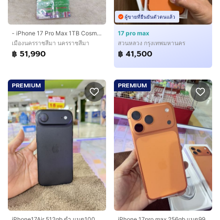
ผู้ขายที่ยืนยันตัวตนแล้ว
- iPhone 17 Pro Max 1TB Cosmic Orange
17 pro max
เมืองนครราชสีมา นครราชสีมา
สวนหลวง กรุงเทพมหานคร
฿ 51,990
฿ 41,500
PREMIUM
PREMIUM
iPhone17Air 512gb ดำ แบต100 ปก ธค69
iPhone 17pro max 256gb แบต99