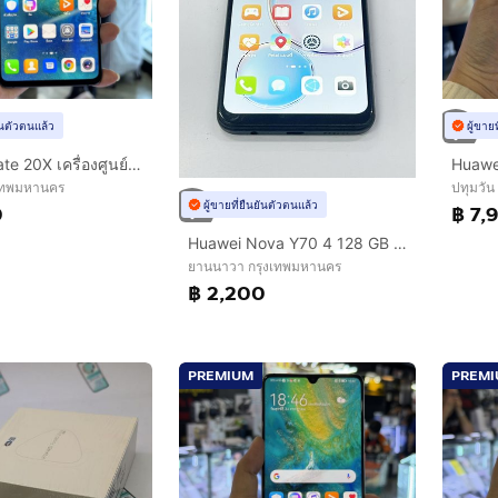
ยันตัวตนแล้ว
ผู้ขาย
Huawei Mate 20X เครื่องศูนย์ สภาพสวย จอ7.2นิ้ว แรม6รอม128 Kirin980 กล้องLeica 40ล้าน(3ตัว)🔥🔥
งเทพมหานคร
ปทุมวัน
ผู้ขายที่ยืนยันตัวตนแล้ว
0
฿ 7,
Huawei Nova Y70 4 128 GB ไม่เคยซ่อม สแกนได้ แบตนาน ราคาถูกใจ
ยานนาวา กรุงเทพมหานคร
฿ 2,200
PREMIUM
PREM