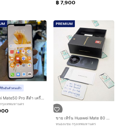
฿ 7,900
IUM
PREMIUM
ที่ยืนยันตัวตนแล้ว
Huawei Mate50 Pro สีดำ เครื่องศูนย์ สภาพสวยมากๆ จอ6.74นิ้ว แรม8รอม256 Snap8+ Gen1 กล้อง64ล้าน(3ตัว)🔥🔥
 กรุงเทพมหานคร
900
ขาย เทิร์น Huawei Mate 80 Pro ศูนย์ไทย สภาพสวย อุปกรณ์ครบยกกล่อง ประกันยาว ถูกๆ เพียง 17,990 บาท ครับ
หนองแขม กรุงเทพมหานคร