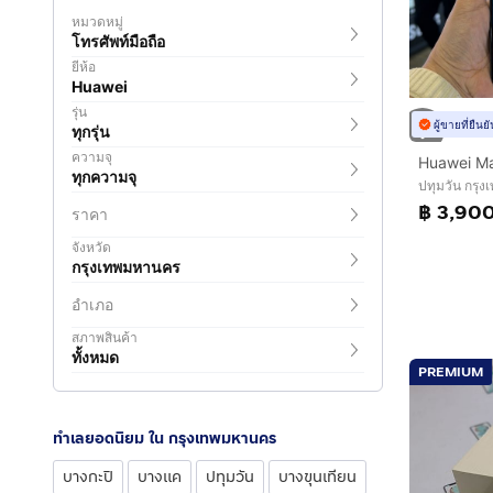
หมวดหมู่
โทรศัพท์มือถือ
ยี่ห้อ
Huawei
รุ่น
ผู้ขายที่ยืน
ทุกรุ่น
ความจุ
ทุกความจุ
ปทุมวัน กรุ
฿ 3,90
ราคา
จังหวัด
กรุงเทพมหานคร
อำเภอ
สภาพสินค้า
ทั้งหมด
PREMIUM
ทำเลยอดนิยม ใน กรุงเทพมหานคร
บางกะปิ
บางแค
ปทุมวัน
บางขุนเทียน