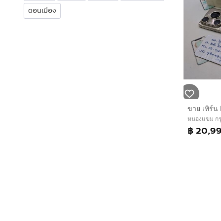
ดอนเมือง
หนองแขม กร
฿ 20,9