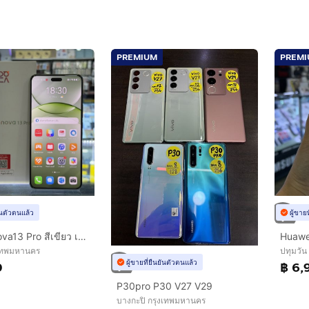
PREMIUM
PREM
ยันตัวตนแล้ว
ผู้ขาย
Huawei Nova13 Pro สีเขียว เครื่องศูนย์ สภาพสวยมากๆ จอ6.76นิ้ว แรม12รอม512 Kirin8000 กล้อง50ล้าน(3ตัว) ครบยกกล่อง🥰🥰
งเทพมหานคร
ปทุมวัน
ผู้ขายที่ยืนยันตัวตนแล้ว
0
฿ 6,
P30pro P30 V27 V29
บางกะปิ กรุงเทพมหานคร