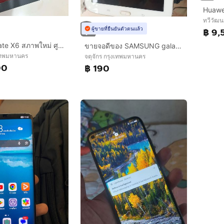
Huawe
ทวีวัฒ
ผู้ขายที่ยืนยันตัวตนแล้ว
฿ 9,
Huawei Mate X6 สภาพใหม่ ศูนย์ไทยประกันตุลา 2027
ขายจอดีของ SAMSUNG galaxy note8.0 gt-n5100 แบตชารทไม่เข้า เปิดแล้วหน้าจอค้าง ขายยกให้ทั้งเครื่อง 190 บาท
เทพมหานคร
จตุจักร กรุงเทพมหานคร
00
฿ 190