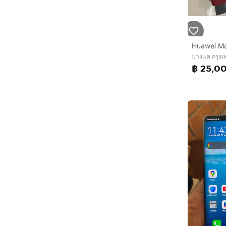
บางแค กรุง
฿ 25,0