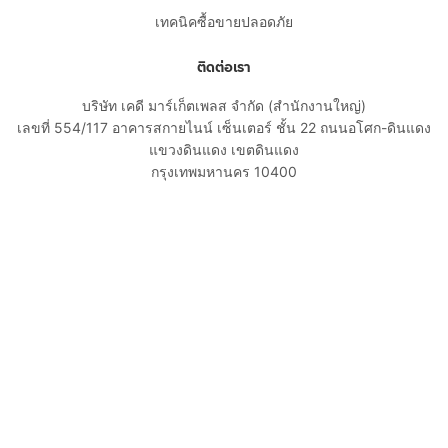
เทคนิคซื้อขายปลอดภัย
ติดต่อเรา
บริษัท เคดี มาร์เก็ตเพลส จำกัด (สำนักงานใหญ่)
เลขที่ 554/117 อาคารสกายไนน์ เซ็นเตอร์ ชั้น 22 ถนนอโศก-ดินแดง
แขวงดินแดง เขตดินแดง
กรุงเทพมหานคร 10400
02-108-8531
cs@kaidee.com
บริษัทในเครือ
Carro Thailand
Innorithm
Motto Auction
Genie Fintech