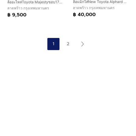
ล้อแม็กใส่New Toyota Alphard Sc40
ล้ออะไหล่Toyota Majestyขอบ17“6รู130
ลาดพร้าว กรุงเทพมหานคร
ลาดพร้าว กรุงเทพมหานคร
฿ 40,000
฿ 9,500
1
2