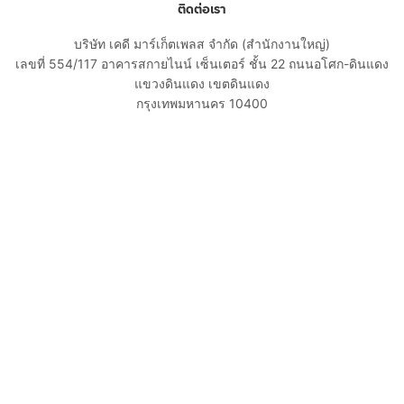
ติดต่อเรา
บริษัท เคดี มาร์เก็ตเพลส จำกัด (สำนักงานใหญ่)
เลขที่ 554/117 อาคารสกายไนน์ เซ็นเตอร์ ชั้น 22 ถนนอโศก-ดินแดง
แขวงดินแดง เขตดินแดง
กรุงเทพมหานคร 10400
02-108-8531
cs@kaidee.com
บริษัทในเครือ
Carro Thailand
Innorithm
Motto Auction
Genie Fintech
เพื่อประสบการณ์ใช้งานที่ดีขึ้น