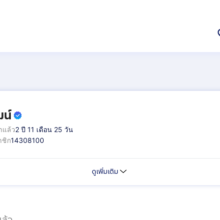
ฒน์
าแล้ว
2 ปี 11 เดือน 25 วัน
ชิก
14308100
ดูเพิ่มเติม
ล้ว