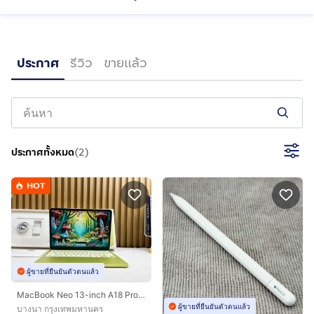
ประกาศ
รีวิว
ขายแล้ว
https://www.facebook.com/profile.php?
id=61573806237245&mibextid=wwXIfr&mibextid=wwXIfr
ไม่มี
ไม่มี
ประกาศทั้งหมด
(
2
)
ไม่มี
HOT
ผู้ขายที่ยืนยันตัวตนแล้ว
MacBook Neo 13-inch A18 Pro Ram8GB SSD512 Citrus รหัสสินค้า M003
ผู้ขายที่ยืนยันตัวตนแล้ว
บางนา กรุงเทพมหานคร