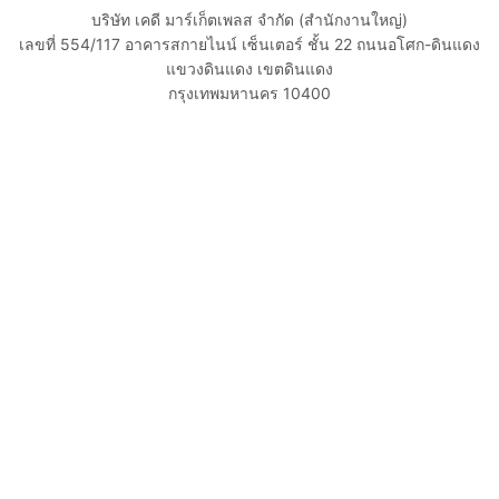
บริษัท เคดี มาร์เก็ตเพลส จำกัด (สำนักงานใหญ่)
เลขที่ 554/117 อาคารสกายไนน์ เซ็นเตอร์ ชั้น 22 ถนนอโศก-ดินแดง
แขวงดินแดง เขตดินแดง
กรุงเทพมหานคร 10400
02-108-8531
cs@kaidee.com
บริษัทในเครือ
Carro Thailand
Innorithm
Motto Auction
Genie Fintech
เพื่อประสบการณ์ใช้งานที่ดีขึ้น