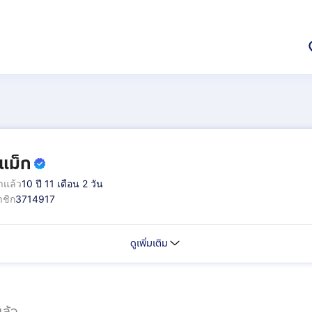
แม็ก
าแล้ว
10 ปี 11 เดือน 2 วัน
ชิก
3714917
ดูเพิ่มเติม
ล้ว