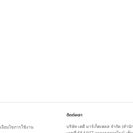
ติดต่อเรา
บริษัท เคดี มาร์เก็ตเพลส จำกัด (สำน
งื่อนไขการใช้งาน
เลขที่ 554/117 อาคารสกายไนน์ เซ็นเ