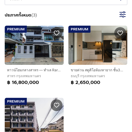
ประกาศทั้งหมด
(
3
)
PREMIUM
PREMIUM
ทาวน์โฮมกลางสาทร — ทำเล Rare Item ใกล้ MRT ลุมพินี 3 ชั้น ทำเลสาทร-พระรามสี่-ศรีบำเพ็ญ-เย็นอากาศ
ขายด่วน สตูดิโอห้องหายาก ชั้น34 สวย ทิศเหนือ อากาศดี
สาทร กรุงเทพมหานคร
ธนบุรี กรุงเทพมหานคร
฿ 16,800,000
฿ 2,650,000
PREMIUM