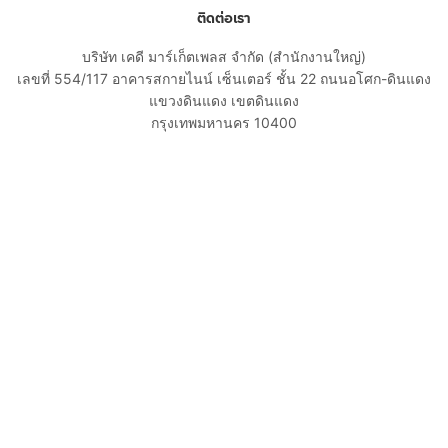
ติดต่อเรา
บริษัท เคดี มาร์เก็ตเพลส จำกัด (สำนักงานใหญ่)
เลขที่ 554/117 อาคารสกายไนน์ เซ็นเตอร์ ชั้น 22 ถนนอโศก-ดินแดง
แขวงดินแดง เขตดินแดง
กรุงเทพมหานคร 10400
02-108-8531
cs@kaidee.com
บริษัทในเครือ
Carro Thailand
Innorithm
Motto Auction
Genie Fintech
เพื่อประสบการณ์ใช้งานที่ดีขึ้น