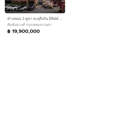
ทำเลทอง 2 คูหา ทะลุถึงกัน มีลิฟต์ รีโนเวทใหม่ ตลาดน้อย–เยาวราช ใกล้ MRT 500 ม.
สัมพันธวงศ์ กรุงเทพมหานคร
฿ 19,900,000