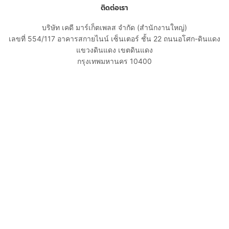
ติดต่อเรา
บริษัท เคดี มาร์เก็ตเพลส จำกัด (สำนักงานใหญ่)
เลขที่ 554/117 อาคารสกายไนน์ เซ็นเตอร์ ชั้น 22 ถนนอโศก-ดินแดง
แขวงดินแดง เขตดินแดง
กรุงเทพมหานคร 10400
02-108-8531
cs@kaidee.com
บริษัทในเครือ
Carro Thailand
Innorithm
Motto Auction
Genie Fintech
เพื่อประสบการณ์ใช้งานที่ดีขึ้น