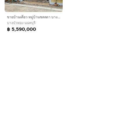
ขายบ้านเดี่ยว หมู่บ้านชลลดา บางบัวทอง ถนนบางกรวย-ไทรน้อย ใกล้รถไฟฟ้า MRT สถานีบางพลู
บางบัวทอง นนทบุรี
฿ 5,590,000