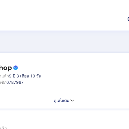
shop
าแล้ว
9 ปี 3 เดือน 10 วัน
ชิก
6787967
ดูเพิ่มเติม
ล้ว