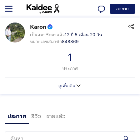
ลงขาย
Karon
เป็นสมาชิกมาแล้ว
12 ปี 5 เดือน 20 วัน
หมายเลขสมาชิก
848869
1
ประกาศ
ดูเพิ่มเติม
https://www.facebook.com/share/1BcFA1apJx/
ประกาศ
รีวิว
ขายแล้ว
ไม่มี
ไม่มี
ไม่มี