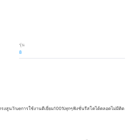
รุ่น
8
ตรงสูนTrueการใช้งานดีเยี่ยม100%ทุกๆฟังชั่นรีสโตได้ตลอดไม่มีติด