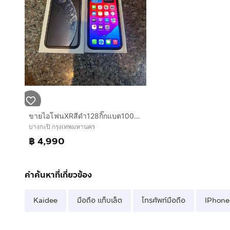
ขายไอโฟนXRสีดำ128กิ๊กแบต100ไม่ต้องเสียเงินเปลี่ยนแบตแล้วมีกล่องอีมี่ตรงไร้รอยตกสูนTrueใช้งานดีทุกๆฟังชั่นถูกๆๆๆ
บางกะปิ กรุงเทพมหานคร
฿ 4,990
คำค้นหาที่เกี่ยวข้อง
Kaidee
มือถือ แท็บเล็ต
โทรศัพท์มือถือ
IPhone