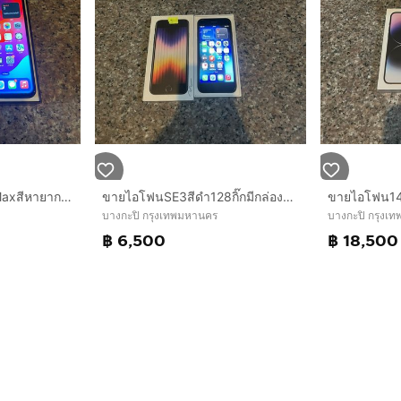
ขายถูกๆไอโฟน11ProMaxสีหายากMinight Green64กิ๊กมีกล่องอีมี่ตรงสภาพสวยมากใช้งานดีสูนTrueถูกๆ
ขายไอโฟนSE3สีดำ128กิ๊กมีกล่องแบต99สูนTrueใช้งานดีทุกๆฟังชั่นถูกมากกกก
บางกะปิ กรุงเทพมหานคร
บางกะปิ กรุงเ
฿ 6,500
฿ 18,500