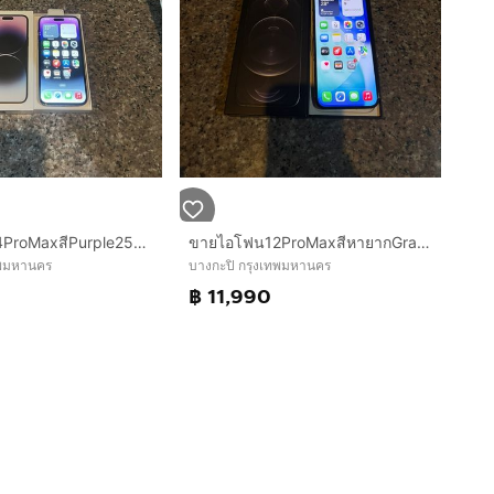
ขายไอโฟน14ProMaxสีPurple256กิ๊กสูนTrueมีกล่องใช้งานดีสวยๆถูกมากก
ขายไอโฟน12ProMaxสีหายากGraPhite256กิ๊กสูนTrueยกกล่องเครื่องเดิมๆสภาพนี้หายากมากๆสูนTrueใช้งานดีทุกๆฟังชั่นถูกๆ
ทพมหานคร
บางกะปิ กรุงเทพมหานคร
฿ 11,990