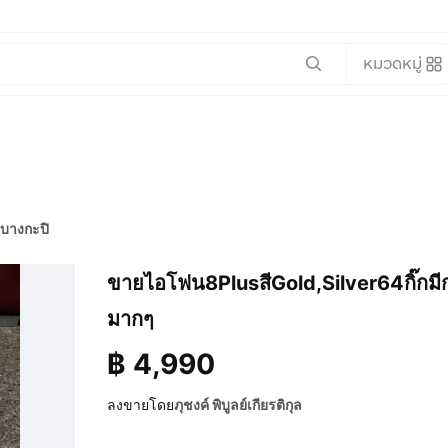
หมวดหมู่
บางกะปิ
ขายไอโฟน8PlusสีGold,Silver64กิ๊กมีกล
มากๆ
฿
4,990
ลงขายโดย
ภุชงค์ พิบูลย์เกียรติกุล