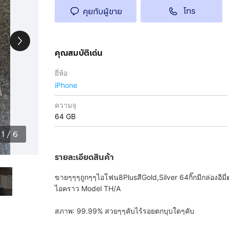
โทร
คุยกับผู้ขาย
คุณสมบัติเด่น
ยี่ห้อ
iPhone
ความจุ
64 GB
1
/
6
รายละเอียดสินค้า
ขายๆๆๆถูกๆๆไอโฟน8PlusสีGold,Silver 64กิ๊กมีกล่องอีมี่
ไอคราว Model TH/A
สภาพ: 99.99% สวยๆๆคับไร้รอยตกบุบใดๆคับ