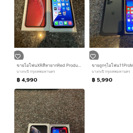
ขายไอโฟนXRสีหายากRed Product Limited Eidition 128กิ๊กมีกล่องอีมี่ตรงสูนTrueใช้งานดีทุกๆฟังชั่นถูกๆ
บางกะปิ กรุงเทพมหานคร
บางกะปิ กรุงเทพมหานคร
฿ 4,990
฿ 5,990