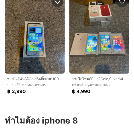
ขายไอโฟน8สีGold64กิ๊กแบต100สูนTrueสภาพสวยๆใช้งานดีถูกๆ
ขายไอโฟน8PlusสีGold,Silver64กิ๊กมีกล่องอีมี่ตรงสูนTrueใช้งานดีถูกๆมากๆ
บางกะปิ กรุงเทพมหานคร
บางกะปิ กรุงเทพมหานคร
฿ 2,990
฿ 4,990
ทำไมต้อง iphone 8