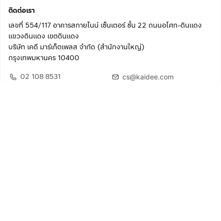
ติดต่อเรา
เลขที่ 554/117 อาคารสกายไนน์ เซ็นเตอร์ ชั้น 22 ถนนอโศก-ดินแดง
แขวงดินแดง เขตดินแดง
บริษัท เคดี มาร์เก็ตเพลส จำกัด (สำนักงานใหญ่)
กรุงเทพมหานคร 10400
02 108 8531
cs@kaidee.com
ติดตามเรา
เพื่อประสบการณ์ใช้งานที่ดีขึ้น
© 2568 บริษัท เคดี มาร์เก็ตเพลส จำกัด