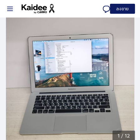
ลงขาย
1
/
12