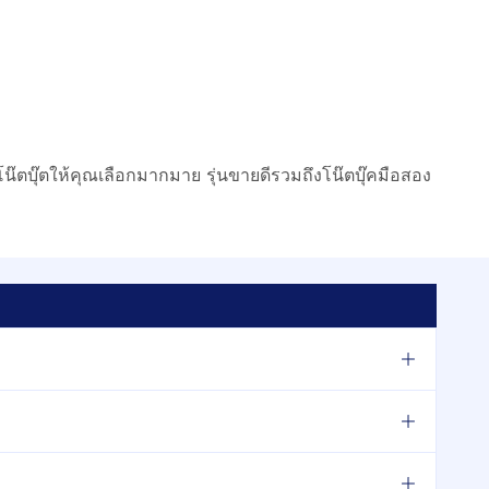
น๊ตบุ๊ตให้คุณเลือกมากมาย รุ่นขายดีรวมถึงโน๊ตบุ๊คมือสอง