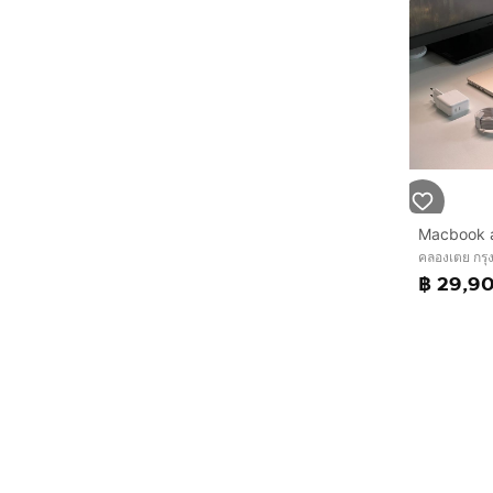
คลองเตย กร
฿ 29,9