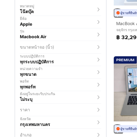
หมวดหมู่
โน๊ตบุ๊ค
ผู้ขายที่ยืน
ยี่ห้อ
Apple
จตุจักร กรุ
รุ่น
฿ 32,2
Macbook Air
ขนาดหน้าจอ (นิ้ว)
ระบบปฏิบัติการ
PREMIUM
ทุกระบบปฏิบัติการ
หน่วยความจำ
ทุกขนาด
พอร์ท
ทุกพอร์ท
ยังอยู่ในระยะรับประกัน
ไม่ระบุ
ราคา
จังหวัด
กรุงเทพมหานคร
ผู้ขายที่ยืน
อำเภอ