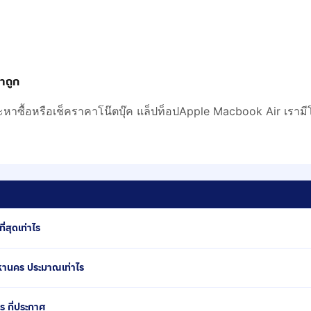
คาถูก
ะหาซื้อหรือเช็คราคาโน๊ตบุ๊ค แล็ปท็อปApple Macbook Air เรามีโ
่สุดเท่าไร
หานคร ประมาณเท่าไร
ร กี่ประกาศ