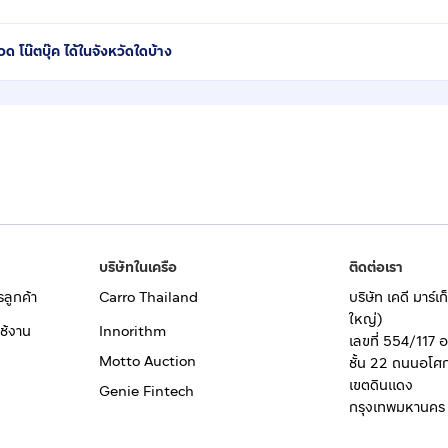
น๊ตบุ๊ค ได้ในจังหวัดใดบ้าง
บริษัทในเครือ
ติดต่อเรา
รลูกค้า
Carro Thailand
บริษัท เคดี มาร์
ใหญ่)
ช้งาน
Innorithm
เลขที่ 554/117 
Motto Auction
ชั้น 22 ถนนอโศ
เขตดินแดง
Genie Fintech
กรุงเทพมหานคร