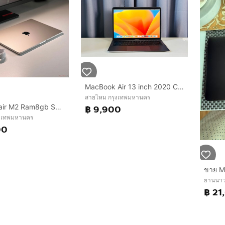
MacBook Air 13 inch 2020 Core i5
สายไหม กรุงเทพมหานคร
Macbook air M2 Ram8gb SSD 256gb สภาพใหม่
฿ 9,900
ุงเทพมหานคร
00
ขาย M
ยานนาว
฿ 21