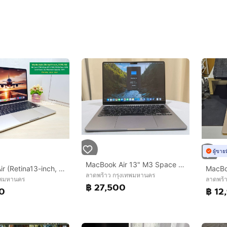
ผู้ขาย
MacBook Air 13" M3 Space Gray สภาพนางฟ้า ประกัน AppleCare+ ยาวๆ ถึง พ.ค. 2570
MacbookAir (Retina13-inch, 2025) M4 10-Core CPU 8-Core GPU SSD 256Gb Ram 16Gb สี Starlight ครบกล่อง ใช้น้อย แบต100 ประกันยาว
ลาดพร้าว กรุงเทพมหานคร
เทพมหานคร
ลาดพร้
฿ 27,500
00
฿ 12