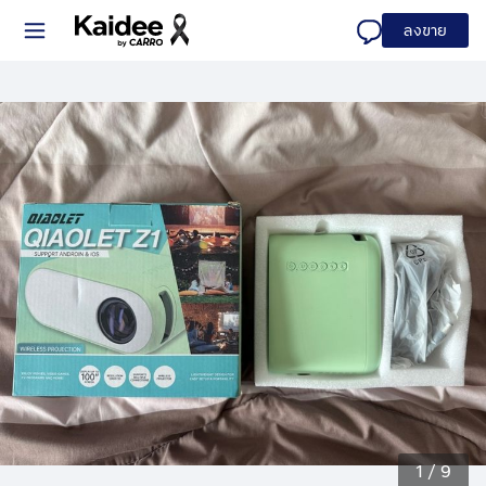
ลงขาย
1
/
9