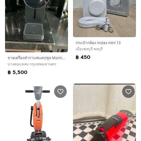
กระเป๋ากล้อง instax mini 13
เมืองชลบุรี ชลบุรี
฿ 450
ขายเครื่องทำกาแฟแคปซูล Morning Mini สีดำ
บางคอแหลม กรุงเทพมหานคร
฿ 5,500