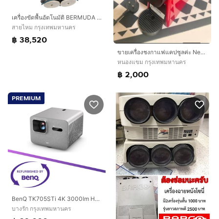
เครื่องขัดพื้นอัตโนมัติ BERMUDA รุ่น MINI 18 (Auto Scubber)
สายไหม กรุงเทพมหานคร
฿ 38,520
ขายเครื่องชงกาแฟแคปซูลค่ะ Nespresso Essenza Mini
หนองแขม กรุงเทพมหานคร
฿ 2,000
PREMIUM
BenQ TK705STi 4K 3000lm HDR Short Throw Built-in Google TV Home Entertainment Projector
บางรัก กรุงเทพมหานคร