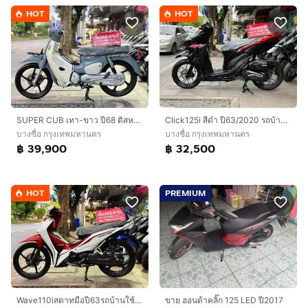
HOT
HOT
SUPER CUB เทา-ขาว ปี68 ดิสหน้า-หลังดั้ม
Click125i สีดำ ปี63/2020 รถบ้านมือเดียว
บางซื่อ กรุงเทพมหานคร
บางซื่อ กรุงเทพมหานคร
฿ 39,900
฿ 32,500
HOT
PREMIUM
Wave110iสตาทมือปี63รถบ้านใช้งานเอง
ขาย ฮอนด้าคลิ๊ก 125 LED ปี2017