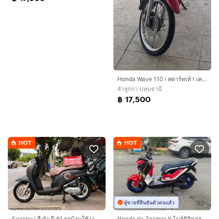
Honda Wave 110 i สตาร์ทเท้า เครื่องแน่นๆ
ลำลูกกา ปทุมธานี
฿ 17,500
HOT
HOT
ผู้ขายที่ยืนยันตัวตนแล้ว
Scoopy i สี ดำ ปี 61 รถบ้านใช้งานเองกุญแจแท้2ดอก
Honda รุ่น Zoomer X ไมล์ดิจิตอล ปี16 รถเครื่องดี สภาพพร้อมใช้งานต้องมาลองครับ