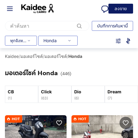
ลงขาย
บันทึกการค้นหานี้
ทุกจังหวัด
Honda
Kaidee
/
มอเตอร์ไซค์
/
มอเตอร์ไซค์
/
Honda
มอเตอร์ไซค์ Honda
(446)
CB
Click
Dio
Dream
(
1
)
(
63
)
(
6
)
(
7
)
HOT
HOT