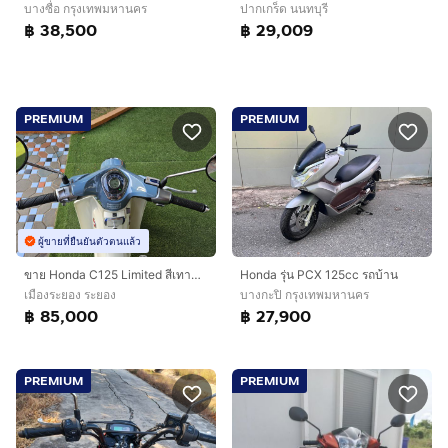
บางซื่อ กรุงเทพมหานคร
ปากเกร็ด นนทบุรี
฿ 38,500
฿ 29,009
PREMIUM
PREMIUM
ผู้ขายที่ยืนยันตัวตนแล้ว
Honda รุ่น PCX 125cc รถบ้าน
ขาย Honda C125 Limited สีเทาขาว ปี2561 เลขไมล์190 จอดเก็บ ชุดแต่ง Moriwaki Limited ท่อ Megaphone Black
บางกะปิ กรุงเทพมหานคร
เมืองระยอง ระยอง
฿ 27,900
฿ 85,000
PREMIUM
PREMIUM