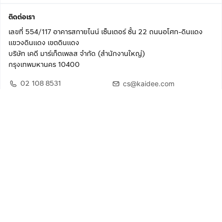
ติดต่อเรา
เลขที่ 554/117 อาคารสกายไนน์ เซ็นเตอร์ ชั้น 22 ถนนอโศก-ดินแดง
แขวงดินแดง เขตดินแดง
บริษัท เคดี มาร์เก็ตเพลส จำกัด (สำนักงานใหญ่)
กรุงเทพมหานคร 10400
02 108 8531
cs@kaidee.com
ติดตามเรา
เพื่อประสบการณ์ใช้งานที่ดีขึ้น
© 2568 บริษัท เคดี มาร์เก็ตเพลส จำกัด