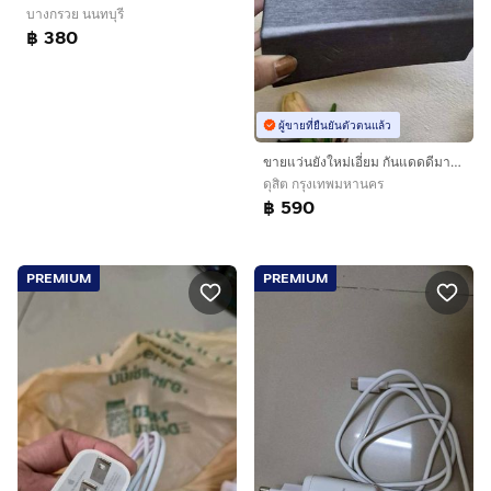
บางกรวย นนทบุรี
฿ 380
ผู้ขายที่ยืนยันตัวตนแล้ว
ขายแว่นยังใหม่เอี่ยม กันแดดดีมาก300% สวย
ดุสิต กรุงเทพมหานคร
฿ 590
PREMIUM
PREMIUM