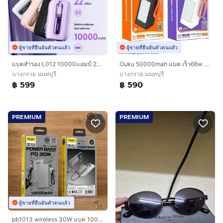
ผู้ขายที่ยืนยันตัวตนแล้ว
ผู้ขายที่ยืนยันตัวตนแล้ว
แบตสำรอง L012 10000แอมป์ 22.5w ชาร์จเร็วมีสายไทซี+ไอโฟน มี ม.อ.ก 2079-2560 พกพามินิ ร้านคละสีให้
Ouku 50000mah แบต เร็ว66w ช่องเสียบ 7ช่อง ไฟ led
บางกรวย นนทบุรี
บางกรวย นนทบุรี
฿ 599
฿ 590
PREMIUM
PREMIUM
ผู้ขายที่ยืนยันตัวตนแล้ว
pb1013 wireless 30W แบต 10000mah มีสาย ไอโฟนกับไทซี ไปจีนได้ มีccc มอก.