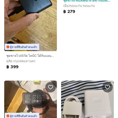
ชุดชาร์จ HUAWEI สายชาร์จและหัวชาร์จ40w 5atype c super charger
เมืองขอนแก่น ขอนแก่น
฿ 279
ผู้ขายที่ยืนยันตัวตนแล้ว
ชุดชาจไว45วัต ไทป์C ได้กับแอนอรอยทุกยี่ห้อ มาตรฐาน ลดจาก790
ดุสิต กรุงเทพมหานคร
฿ 399
ผู้ขายที่ยืนยันตัวตนแล้ว