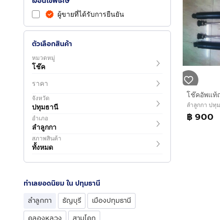
เงื่อนไขพิเศษ
ผู้ขายที่ได้รับการยืนยัน
ตัวเลือกสินค้า
หมวดหมู่
โช๊ค
ราคา
จังหวัด
ลำลูกกา ปทุ
ปทุมธานี
฿ 900
อำเภอ
ลำลูกกา
สภาพสินค้า
ทั้งหมด
ทำเลยอดนิยม ใน ปทุมธานี
ลำลูกกา
ธัญบุรี
เมืองปทุมธานี
คลองหลวง
สามโคก