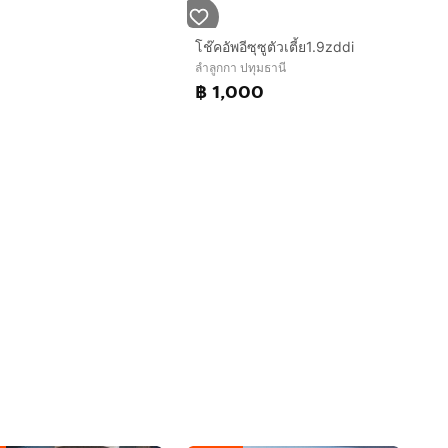
โช๊คอัพอีซุซูตัวเตี้ย1.9zddi
ลำลูกกา ปทุมธานี
฿ 1,000