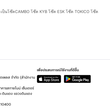
าจะเป็นโช๊คCAMBO โช๊ค KYB โช๊ค ESK โช๊ค TOKICO โช๊ค
เพื่อประสบการณ์ใช้งานที่ดีขึ้น
เก็ตเพลส จำกัด (สำนักงาน
อาคารสกายไนน์ เซ็นเตอร์
ก-ดินแดง แขวงดินแดง
 10400