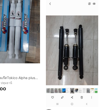
โช๊คอัพแก๊สTokico Alpha plus กระบอกใหญ่พิเศษ
 ปทุมธานี
200