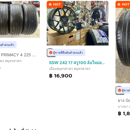
HOT
HOT
ยันตัวตนแล้ว
ผู้ขายที่ยืนยันตัวตนแล้ว
MICHELIN PRIMACY 4 225 55 17 ปี23 สวยงาม ไม่ปะ
าคร สมุทรสาคร
SSW 242 17 4รู100 ล้อใหม่ยางใหม่ แถมครบครบ
0
เมืองสมุทรสาคร สมุทรสาคร
฿ 16,900
ผู้ขาย
บางนา 
฿ 1,