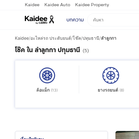
Kaidee
Kaidee Auto
Kaidee Property
บทความ
Kaidee
/
อะไหล่รถ ประดับยนต์
/
โช๊ค
/
ปทุมธานี
/
ลำลูกกา
โช๊ค ใน ลำลูกกา ปทุมธานี
(5)
ล้อแม็ก
ยางรถยนต์
(
13
)
(
8
)
ผลิตภัณฑ์ดูแลรถยนต์
อะไหล่ ประดับยนต์อื่นๆ
(
3
)
(
7
)