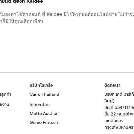
รถยนต์ ต้องที่ Kaidee
ี่มองหาโช๊ครถยนต์ ที่ Kaidee มีโช๊ครถยนต์ออนไลน์ขาย ไม่ว่
ก็มีให้คุณเลือกเพียบ
บริษัทในเครือ
ติดต่อเรา
รลูกค้า
Carro Thailand
บริษัท เคดี มาร์
ใหญ่)
ช้งาน
Innorithm
เลขที่ 554/117 
Motto Auction
ชั้น 22 ถนนอโศ
เขตดินแดง
Genie Fintech
กรุงเทพมหานคร