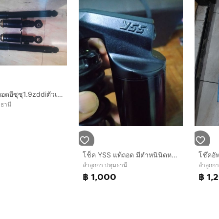
โช๊คอัพแท้ถอดอีซุซุ1.9zddiตัวเตี้ยใช้ไม่เกินหมื่นโล
มธานี
โช็ค YSS แท้ถอด มีตำหนินิดหน่อย
ลำลูกกา ปทุมธานี
ลำลูกกา
฿ 1,000
฿ 1,