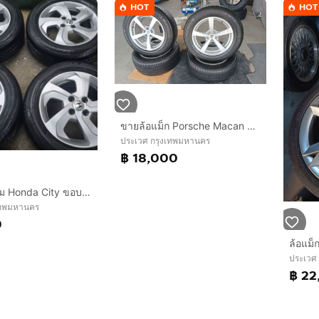
HOT
HOT
ขายล้อแม็ก Porsche Macan ขอบ 18 พร้อมยางสภาพสวย ไม่เคยทำสี ราคา 18,000.- สนใจติดต่อ 0816114094
ประเวศ กรุงเทพมหานคร
฿ 18,000
ขายแม็ก​เดิม​ Honda​ City ขอบ15 เดิมๆไม่เคยซ่อมหรือทำสี​ มีรอยนิดหน่อย​พร้อมยาง​ Bridgestone Ecopia ep300​ 185 60 15 ปลายปี21 ชุด4วง​ 2800​บ
งเทพมหานคร
0
ประเวศ
฿ 22