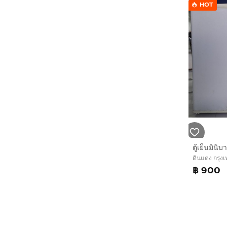
HOT
ตู้เย็นมินิบ
ดินแดง กรุ
฿ 900