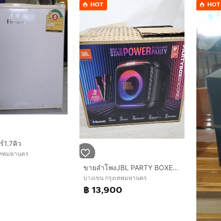
HOT
HOT
าร์1.7คิว
งเทพมหานคร
ขายลำโพงJBL PARTY BOXENCORE2พร้อม ไมค์ 2 ตัว
บางเขน กรุงเทพมหานคร
฿ 13,900