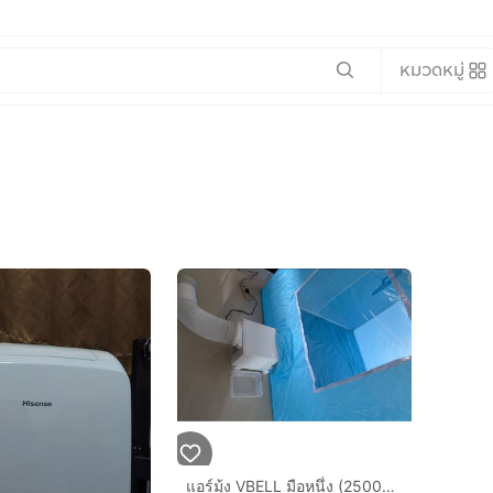
หมวดหมู่
แอร์มุ้ง VBELL มือหนึ่ง (2500btu) แถมมุ้ง ทำความเย็นขนาด 3.5 ฟุตในกล่อง (ไม่ต้องซื้อแยก)