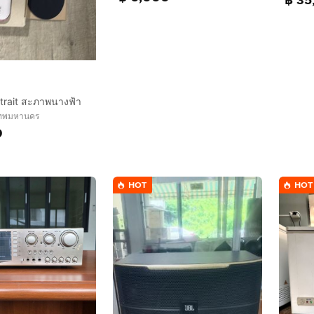
฿ 35
strait สะภาพนางฟ้า
งเทพมหานคร
0
HOT
HOT