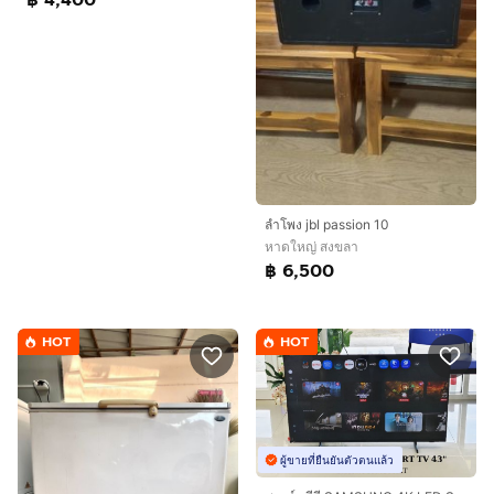
ลำโพง jbl passion 10
หาดใหญ่ สงขลา
฿ 6,500
HOT
HOT
ผู้ขายที่ยืนยันตัวตนแล้ว