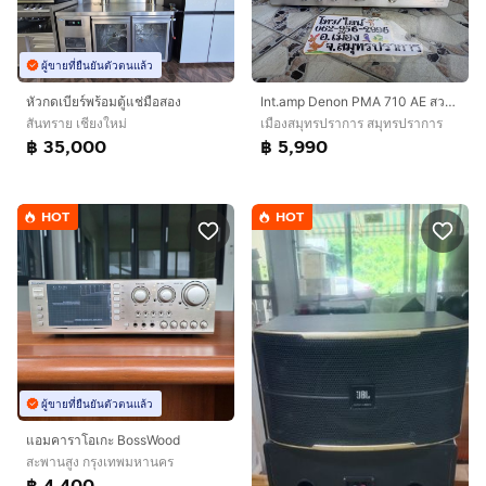
ผู้ขายที่ยืนยันตัวตนแล้ว
หัวกดเบียร์พร้อมตู้แช่มือสอง
Int.amp Denon PMA 710 AE สวยมาก
สันทราย เชียงใหม่
เมืองสมุทรปราการ สมุทรปราการ
฿ 35,000
฿ 5,990
HOT
HOT
ผู้ขายที่ยืนยันตัวตนแล้ว
แอมคาราโอเกะ BossWood
สะพานสูง กรุงเทพมหานคร
฿ 4,400