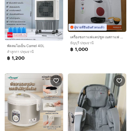
ผู้ขายที่ยืนยันตัวตนแล้ว
เครื่องชงกาแฟแคปซูล เนสกาแฟ โดลเช่ กุสโต้
ธัญบุรี ปทุมธานี
พัดลมไอเย็น Camel 40L
฿ 1,000
ลำลูกกา ปทุมธานี
฿ 1,200