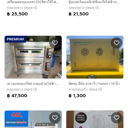
เครื่องผสมของเหลว100ลิตรใช้ไฟฟ้า
ตู้อบลมร้อนเหล็ก6ชั้นแก๊สไฟฟ้าถาดสแตนเลส
คลองหลวง ปทุมธานี
คลองหลวง ปทุมธานี
฿ 25,500
฿ 21,500
PREMIUM
เตาอบขนมแก๊สควบคุมด้วยไฟฟ้า4ถาดใหญ่
พัดลม ยี่ห้อ ฮาตาริ ( Hatari ) 16 นิ้ว
คลองหลวง ปทุมธานี
ลาดหลุมแก้ว ปทุมธานี
฿ 47,500
฿ 1,300