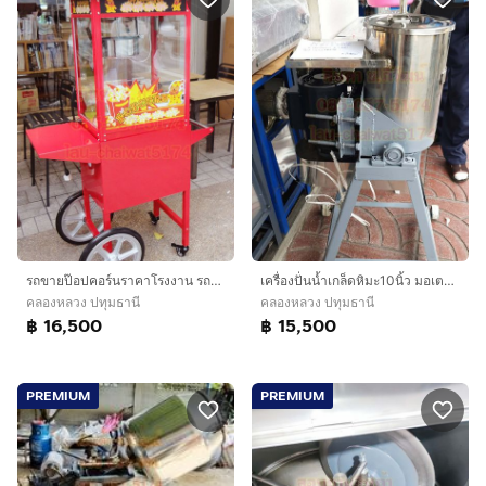
รถขายป๊อปคอร์นราคาโรงงาน รถตู้ป๊อปคอร์นไฟฟ้าเกรดเอ รถทำป๊อบคอร์น
เครื่องปั่นน้ำเกล็ดหิมะ10นิ้ว มอเตอร์มิตซู1แรง
คลองหลวง ปทุมธานี
คลองหลวง ปทุมธานี
฿ 16,500
฿ 15,500
PREMIUM
PREMIUM