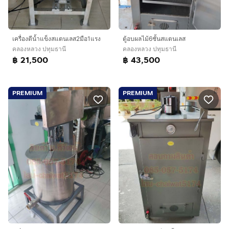
เครื่องตีน้ำแข็งสแตนเลส2มือ1แรง
ตู้อบผลไม้6ชั้นสแตนเลส
คลองหลวง ปทุมธานี
คลองหลวง ปทุมธานี
฿ 21,500
฿ 43,500
PREMIUM
PREMIUM