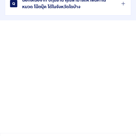
นอกเหนือจาก ปทุมธานี คุณสามารถหาสินค้าใน
หมวด โน๊ตบุ๊ค ได้ในจังหวัดใดบ้าง