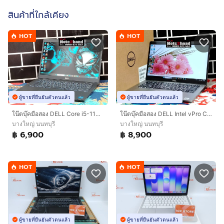
สินค้าที่ใกล้เคียง
HOT
HOT
ผู้ขายที่ยืนยันตัวตนแล้ว
ผู้ขายที่ยืนยันตัวตนแล้ว
โน๊ตบุ๊คมือสอง DELL Core i5-1135G7 จอ14”FHD แรม8+NVMe512+การ์ดจอ Xe G4+วินโดว์แท้
โน๊ตบุ๊คมือสอง DELL Intel vPro Core i7-10610U จอทัชสกรีน 14.0”IPS แรม16+SSD256+การ์ดจอ 620+วินโดว์แท้
บางใหญ่ นนทบุรี
บางใหญ่ นนทบุรี
฿ 6,900
฿ 8,900
HOT
HOT
ผู้ขายที่ยืนยันตัวตนแล้ว
ผู้ขายที่ยืนยันตัวตนแล้ว