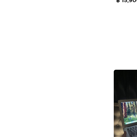
฿ 15,9