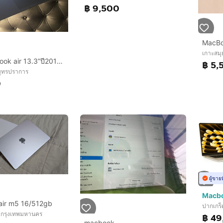
฿ 9,500
เกาะสมุ
ขาย macbook air 13.3”ปี2013 cpu i5 ssd 128 แรม4gbเพิ่งเปลี่ยนแบตให้ใหม่ด้วย คุ้มๆ ขาย 3,500
฿ 5,
มุทรปราการ
0
ผู้ขาย
ir m5 16/512gb
ปากเกร็
 กรุงเทพมหานคร
฿ 49
macbook