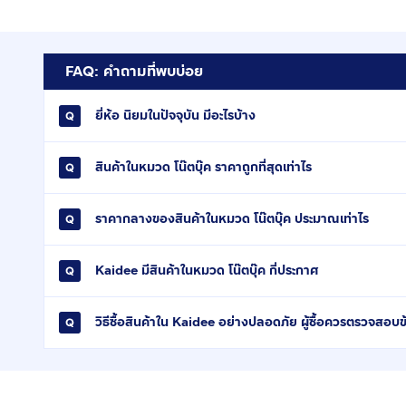
FAQ: คำถามที่พบบ่อย
ยี่ห้อ นิยมในปัจจุบัน มีอะไรบ้าง
สินค้าในหมวด โน๊ตบุ๊ค ราคาถูกที่สุดเท่าไร
ราคากลางของสินค้าในหมวด โน๊ตบุ๊ค ประมาณเท่าไร
Kaidee มีสินค้าในหมวด โน๊ตบุ๊ค กี่ประกาศ
วิธีซื้อสินค้าใน Kaidee อย่างปลอดภัย ผู้ซื้อควรตรวจสอบข