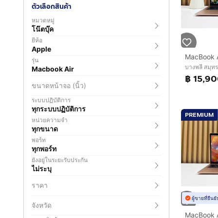
ตัวเลือกสินค้า
หมวดหมู่
โน๊ตบุ๊ค
ยี่ห้อ
Apple
รุ่น
บางพลี สมุท
Macbook Air
฿ 15,9
ขนาดหน้าจอ (นิ้ว)
ระบบปฏิบัติการ
ทุกระบบปฏิบัติการ
PREMIUM
หน่วยความจำ
ทุกขนาด
พอร์ท
ทุกพอร์ท
ยังอยู่ในระยะรับประกัน
ไม่ระบุ
ราคา
ผู้ขายที่ยืน
จังหวัด