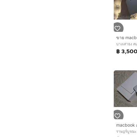
บางเสาธง ส
฿ 3,50
macbook a
ราษฎร์บูรณะ