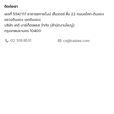
ติดต่อเรา
เลขที่ 554/117 อาคารสกายไนน์ เซ็นเตอร์ ชั้น 22 ถนนอโศก-ดินแดง
แขวงดินแดง เขตดินแดง
บริษัท เคดี มาร์เก็ตเพลส จำกัด (สำนักงานใหญ่)
กรุงเทพมหานคร 10400
02 108 8531
cs@kaidee.com
ติดตามเรา
เพื่อประสบการณ์ใช้งานที่ดีขึ้น
© 2568 บริษัท เคดี มาร์เก็ตเพลส จำกัด