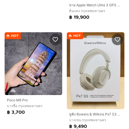
ขาย Apple Watch Ultra 3 GPS + Cellular 49mmNatural Titanium เครื่องศูนย์ไทย
ดินแดง กรุงเทพมหานคร
฿ 19,900
HOT
HOT
Poco M6 Pro
บางซื่อ กรุงเทพมหานคร
฿ 3,700
หูฟัง Bowers & Wilkins Px7 S3 สี Canvas White สภาพสวย 99% ไร้ริ้วรอย
บางเขน กรุงเทพมหานคร
฿ 9,490