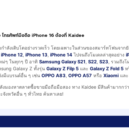
ือ โทรศัพท์มือถือ iPhone 16 ต้องที่ Kaidee
อกำลังเติบโตอย่างรวดเร็ว โดยเฉพาะในส่วนของสมาร์ทโฟนจากยั
,
iPhone 12
,
iPhone 13
,
iPhone 14
ไปจนถึงโมเดลล่าสุดอย่าง
i
ใหม่ๆ ในทุกๆ ปี อาทิ
Samsung Galaxy S21
,
S22
,
S23
, รวมถึงโ
sung Galaxy Z ทั้งรุ่น
Galaxy Z Filp 5
และ
Galaxy Z Fold 5
หร
ังมีแบรนด์อื่น ๆ เช่น
OPPO A83
,
OPPO A57
หรือ
Xiaomi
แล
ังมองหาตลาดซื้อขายมือถือมือสอง ทาง Kaidee มีสินค้ามากกว่า 5
ะจังหวัดอื่น ๆ ทั่วไทย ค้นหาเลย!