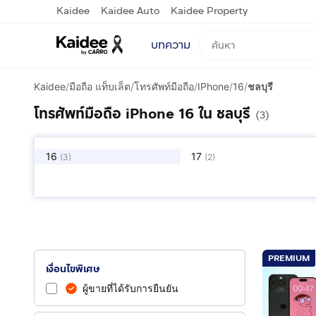
Kaidee
Kaidee Auto
Kaidee Property
บทความ
Kaidee
/
มือถือ แท็บเล็ต
/
โทรศัพท์มือถือ
/
IPhone
/
16
/
ชลบุรี
โทรศัพท์มือถือ iPhone 16 ใน ชลบุรี
(3)
16
17
(
3
)
(
2
)
11
X
(
3
)
(
2
)
PREMIUM
เงื่อนไขพิเศษ
ผู้ขายที่ได้รับการยืนยัน