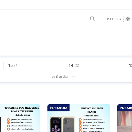
หมวดหมู่
15
14
1
(
2
)
(
3
)
7
6
อ
(
1
)
(
1
)
ดูเพิ่มเติม
PREMIUM
PREM