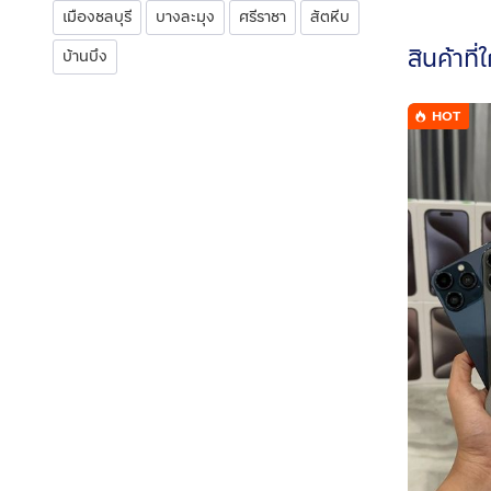
เมืองชลบุรี
บางละมุง
ศรีราชา
สัตหีบ
สินค้าที่
บ้านบึง
HOT