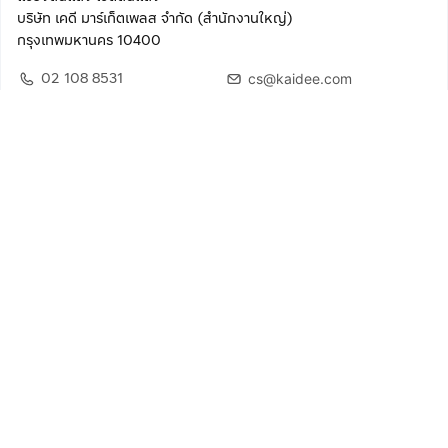
บริษัท เคดี มาร์เก็ตเพลส จำกัด (สำนักงานใหญ่)
กรุงเทพมหานคร 10400
02 108 8531
cs@kaidee.com
ติดตามเรา
เพื่อประสบการณ์ใช้งานที่ดีขึ้น
© 2568 บริษัท เคดี มาร์เก็ตเพลส จำกัด