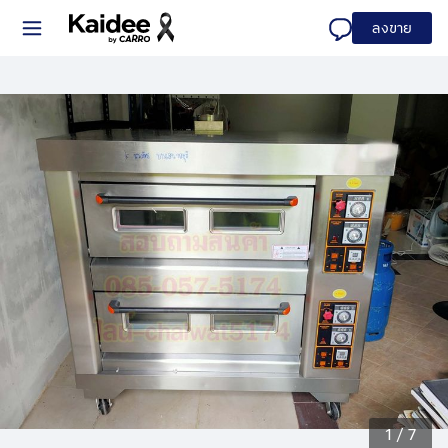
ลงขาย
1
/
7