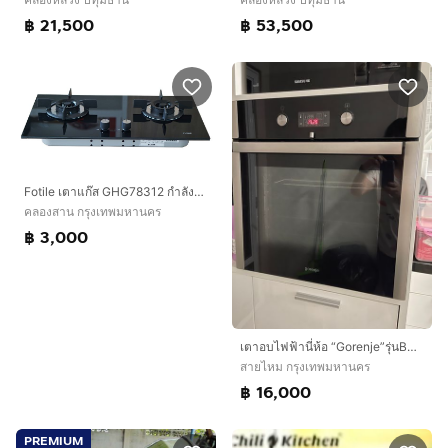
฿ 21,500
฿ 53,500
Fotile เตาแก๊ส GHG78312 กำลังไฟ 5,000 วัตต์ (สินค้าตัวโชว์)
คลองสาน กรุงเทพมหานคร
฿ 3,000
เตาอบไฟฟ้านี่ห้อ “Gorenje”รุ่นBO7519AX(538.00.030)
สายไหม กรุงเทพมหานคร
฿ 16,000
PREMIUM