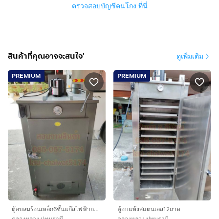
ตรวจสอบบัญชีคนโกง ที่นี่
สินค้าที่คุณอาจจะสนใจ'
ดูเพิ่มเติม
PREMIUM
PREMIUM
ตู้อบลมร้อนเหล็ก6ชั้นแก๊สไฟฟ้าถาดสแตนเลส
ตู้อบแห้งสแตนเลส12ถาด
คลองหลวง ปทุมธานี
คลองหลวง ปทุมธานี