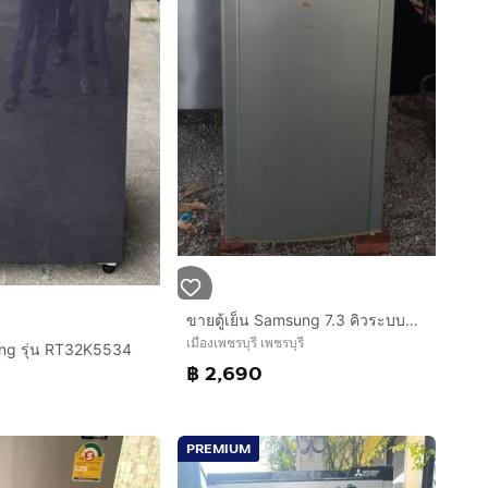
ขายตู้เย็น Samsung 7.3 คิวระบบละลายน้ำแข็งอัตโนมัติ พร้อมของแถมพัดลม Hatari ตัวใหญ่ๆ 2 ตัว ของใช้งานได้ปกติดีทั้งหมด
เมืองเพชรบุรี เพชรบุรี
ung รุ่น RT32K5534
฿ 2,690
PREMIUM