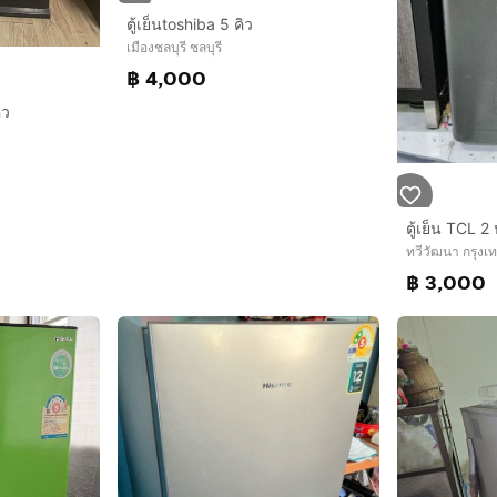
ตู้เย็นtoshiba 5 คิว
เมืองชลบุรี ชลบุรี
฿ 4,000
ิว
ตู้เย็น TCL 2
ทวีวัฒนา กรุง
฿ 3,000