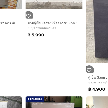
ตู้เย็น Sharp 17.7 คิว 502 ลิตร สีเงิน ความเย็นเจี๊ยบ ช่องแช่ใหญ่สะใจ ใช้งานปกติ สภาพพร้อมใช้ ไม่ต้องซ่อม นัดดูของจริงได้
ขายตู้เย็นมือสองยี่ห้อฮิตาชิขนาด 15 คิวอินวอเตอร์ราคา 5990 บาทสนใจโทรติดต่อสอบถามได้ค่ะ 0991461547 ค่ะ
มีนบุรี กรุงเทพมหานคร
฿ 5,990
ตู้เย็น Sams
บางละมุง ชลบุรี
฿ 4,900
PREMIUM