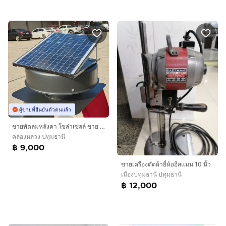
ผู้ขายที่ยืนยันตัวตนแล้ว
ขายพัดลมหลังคา โซล่าเซลล์ ขาย Solar Roof Attic 40W ค่าไฟฟ้าศูนย์บาท ไม่ต้องเดินสายไฟ
คลองหลวง ปทุมธานี
฿ 9,000
ขาย​เครื่อง​ตัด​ผ้า​ยี่ห้อ​อีส​แมน​ 10 นิ้ว
เมืองปทุมธานี ปทุมธานี
฿ 12,000