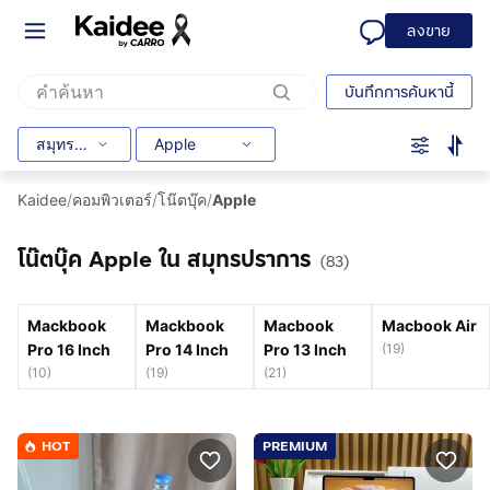
ลงขาย
บันทึกการค้นหานี้
สมุทรปราการ
Apple
Kaidee
/
คอมพิวเตอร์
/
โน๊ตบุ๊ค
/
Apple
โน๊ตบุ๊ค Apple ใน สมุทรปราการ
(83)
Mackbook
Mackbook
Macbook
Macbook Air
Pro 16 Inch
Pro 14 Inch
Pro 13 Inch
(
19
)
(
10
)
(
19
)
(
21
)
HOT
PREMIUM