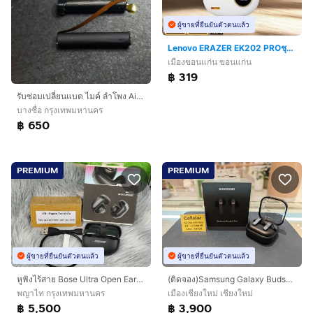
ผู้ขายที่ยืนยันตัวตนแล้ว
Lenovo ERAZER EK202 PROชุดหูฟังไร้สาย บลูทูธ 5.4
เมืองขอนแก่น ขอนแก่น
฿ 319
รับซ่อมเปลี่ยนแบต ไมค์​ ลำโพง​ AirPods Gen 1 gen 2 ประกัน​6เดือน
บางซื่อ กรุงเทพมหานคร
฿ 650
PREMIUM
PREMIUM
ผู้ขายที่ยืนยันตัวตนแล้ว
ผู้ขายที่ยืนยันตัวตนแล้ว
หูฟังไร้สาย Bose Ultra Open Earbuds Open-Ear พรีเมี่ยม
(ติดจอง)Samsung Galaxy Buds4 Pro เพิ่งใช้แค่1ครั้ง ประกันศูนย์ไทย1ปี
พญาไท กรุงเทพมหานคร
เมืองเชียงใหม่ เชียงใหม่
฿ 5,500
฿ 3,900