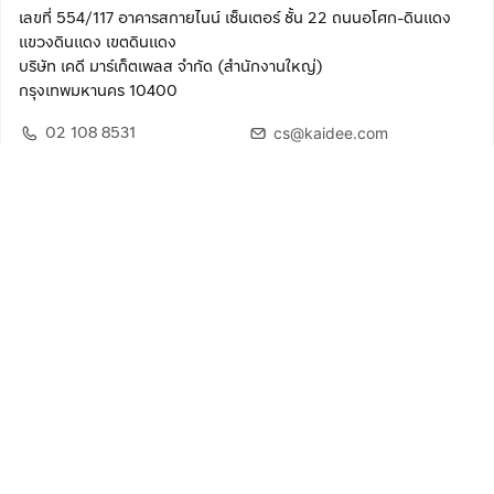
เลขที่ 554/117 อาคารสกายไนน์ เซ็นเตอร์ ชั้น 22 ถนนอโศก-ดินแดง
แขวงดินแดง เขตดินแดง
บริษัท เคดี มาร์เก็ตเพลส จำกัด (สำนักงานใหญ่)
กรุงเทพมหานคร 10400
02 108 8531
cs@kaidee.com
ติดตามเรา
เพื่อประสบการณ์ใช้งานที่ดีขึ้น
© 2568 บริษัท เคดี มาร์เก็ตเพลส จำกัด