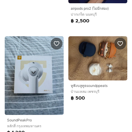
airpods pro2 (ไม่มีกล่อง)
ปากเกร็ด นนทบุรี
฿ 2,500
หูฟังบลูทูธsoundppeats
บ้านแหลม เพชรบุรี
฿ 500
SoundPeakPro
หลักสี่ กรุงเทพมหานคร