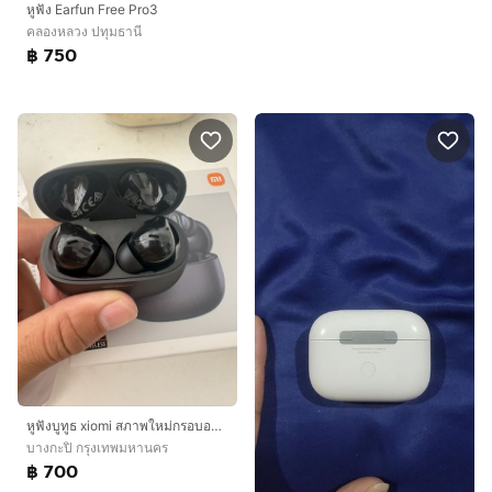
หูฟัง Earfun Free Pro3
คลองหลวง ปทุมธานี
฿ 750
หูฟังบูทูธ xiomi สภาพใหม่กรอบอายุ7วันครบกล่องมีใบเสร็จให้
บางกะปิ กรุงเทพมหานคร
฿ 700