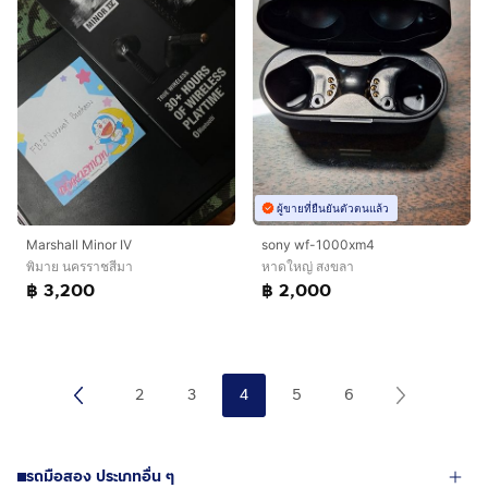
ผู้ขายที่ยืนยันตัวตนแล้ว
Marshall Minor IV
sony wf-1000xm4
พิมาย นครราชสีมา
หาดใหญ่ สงขลา
฿ 3,200
฿ 2,000
2
3
4
5
6
รถมือสอง ประเภทอื่น ๆ