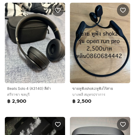
Beats Solo 4 (A3140) สีดำ
ขายหูฟังshokzหูฟังไร้สาย
ศรีราชา ชลบุรี
บางพลี สมุทรปราการ
฿ 2,900
฿ 2,500