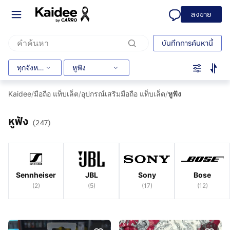
ลงขาย
บันทึกการค้นหานี้
ทุกจังหวัด
หูฟัง
Kaidee
/
มือถือ แท็บเล็ต
/
อุปกรณ์เสริมมือถือ แท็บเล็ต
/
หูฟัง
หูฟัง
(247)
Sennheiser
JBL
Sony
Bose
(
2
)
(
5
)
(
17
)
(
12
)