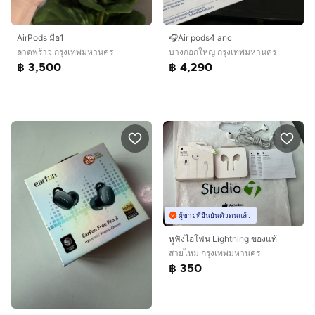
AirPods มือ1
🎧Air pods4 anc
ลาดพร้าว กรุงเทพมหานคร
บางกอกใหญ่ กรุงเทพมหานคร
฿ 3,500
฿ 4,290
ผู้ขายที่ยืนยันตัวตนแล้ว
หูฟังไอโฟน Lightning ของแท้
สายไหม กรุงเทพมหานคร
฿ 350