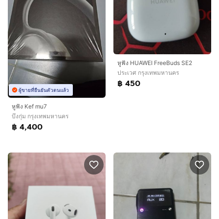
หูฟัง HUAWEI FreeBuds SE2
ประเวศ กรุงเทพมหานคร
฿ 450
ผู้ขายที่ยืนยันตัวตนแล้ว
หูฟัง Kef mu7
บึงกุ่ม กรุงเทพมหานคร
฿ 4,400